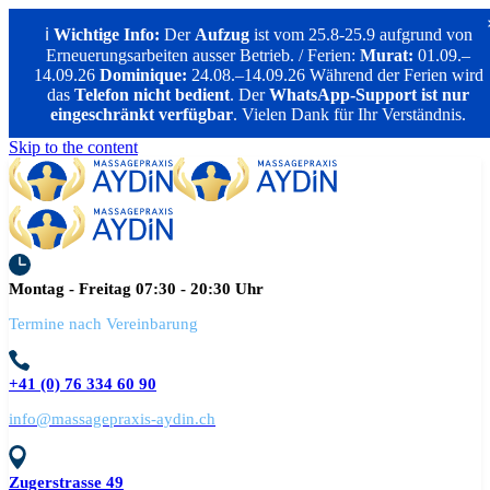
ℹ️
Wichtige Info:
Der
Aufzug
ist vom 25.8-25.9 aufgrund von
Erneuerungsarbeiten ausser Betrieb. / Ferien:
Murat:
01.09.–
14.09.26
Dominique:
24.08.–14.09.26 Während der Ferien wird
das
Telefon nicht bedient
. Der
WhatsApp-Support ist nur
eingeschränkt verfügbar
. Vielen Dank für Ihr Verständnis.
Skip to the content
Montag - Freitag 07:30 - 20:30 Uhr
Termine nach Vereinbarung
+41 (0) 76 334 60 90
info@massagepraxis-aydin.ch
Zugerstrasse 49