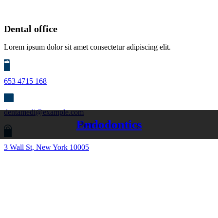
Dental office
Lorem ipsum dolor sit amet consectetur adipiscing elit.
653 4715 168
dentamedi@example.com
Endodontics
Periodontics
3 Wall St, New York 10005