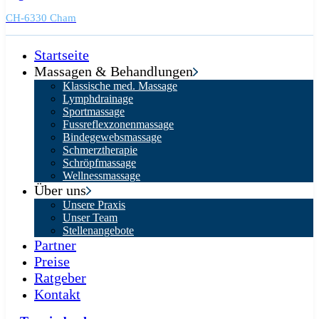
CH-6330 Cham
Startseite
Massagen & Behandlungen
Klassische med. Massage
Lymphdrainage
Sportmassage
Fussreflexzonenmassage
Bindegewebsmassage
Schmerztherapie
Schröpfmassage
Wellnessmassage
Über uns
Unsere Praxis
Unser Team
Stellenangebote
Partner
Preise
Ratgeber
Kontakt