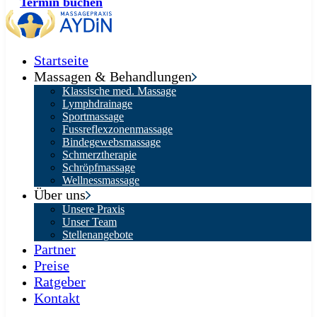
Termin buchen
Startseite
Massagen & Behandlungen
Klassische med. Massage
Lymphdrainage
Sportmassage
Fussreflexzonenmassage
Bindegewebsmassage
Schmerztherapie
Schröpfmassage
Wellnessmassage
Über uns
Unsere Praxis
Unser Team
Stellenangebote
Partner
Preise
Ratgeber
Kontakt